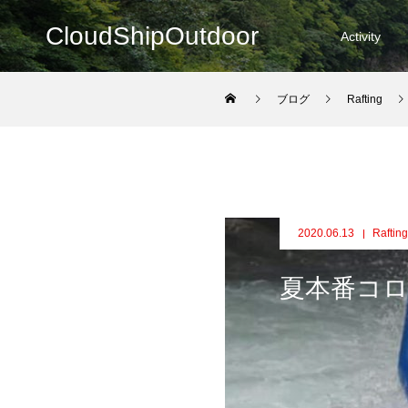
CloudShipOutdoor
Activity
ブログ
Rafting
2020.06.13
Rafting
夏本番コ