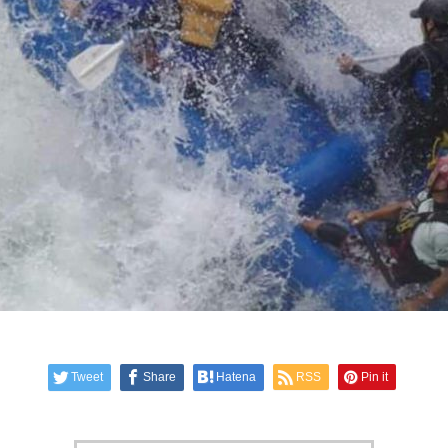
Tweet
Share
Hatena
RSS
Pin it