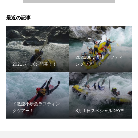
最近の記事
2020/08 吉野川ラフティ
2021シーズン開幕！！
ングツアー！
ド激流小歩危ラフティン
グツアー！！
8月１日スペシャルDAY!!!