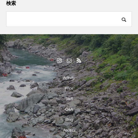
検索
Activity
Price
Staff
Q&A
Blog
Access