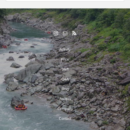
Activity
Price
Staff
Q&A
Blog
Access
Company
Contact