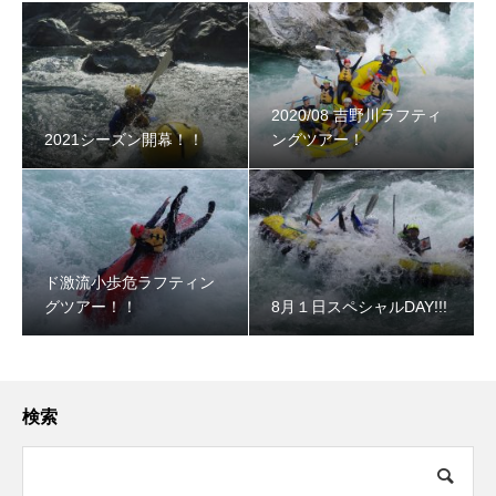
2020/08 吉野川ラフティ
2021シーズン開幕！！
ングツアー！
ド激流小歩危ラフティン
グツアー！！
8月１日スペシャルDAY!!!
検索