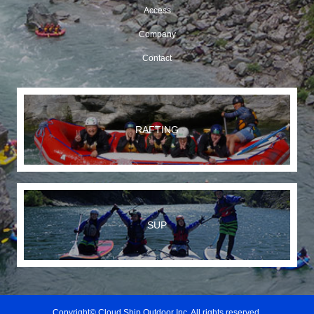
Access
Company
Contact
RAFTING
SUP
Copyright© Cloud Ship Outdoor Inc. All rights reserved.