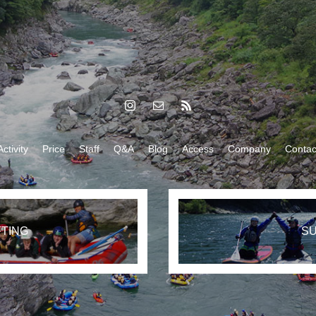
Activity
Price
Staff
Q&A
Blog
Access
Company
Contac
TING
S