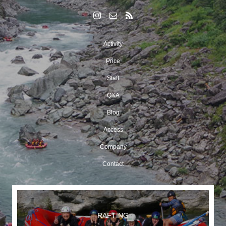
Activity
Price
Staff
Q&A
Blog
Access
Company
Contact
RAFTING