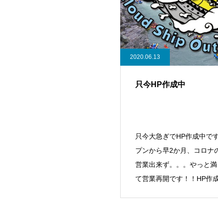
2020.06.13
只今HP作成中
只今大急ぎでHP作成中で
プンから早2か月、コロナ
営業出来ず。。。やっと満
て営業再開です！！HP作
き