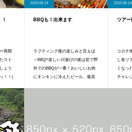
2020.06.14
2020.06.14
！！
BBQも！出来ます
ツアー
ー再開
ラフティング後の楽しみと言えば
コロナ
たスト
～BBQ!!楽しい川遊びの後は皆で野
し各ツ
しょう
外でのBBQが一番！おいしいお肉
くなっ
っ！！(
にキンキンに冷えたビール、最高
チャレ
ちろん