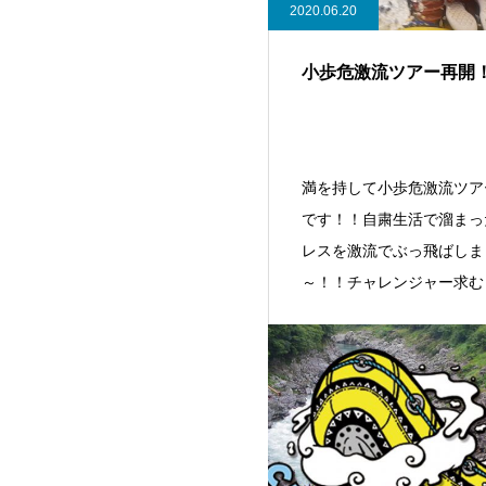
2020.06.20
小歩危激流ツアー再開
満を持して小歩危激流ツア
です！！自粛生活で溜まっ
レスを激流でぶっ飛ばしま
～！！チャレンジャー求む