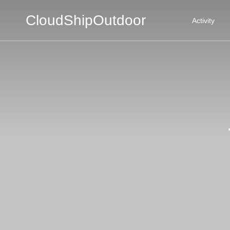
CloudShipOutdoor
Activity