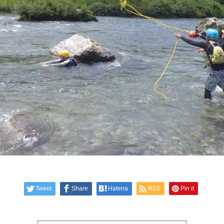
Tweet
Share
Hatena
RSS
Pin it