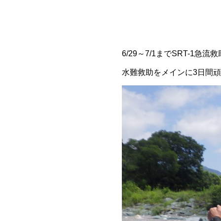
6/29～7/1までSRT-1
水難救助をメインに3日間