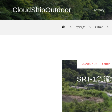
CloudShipOutdoor
Activity
ブログ
Other
2020.07.02
Other
SRT-1急