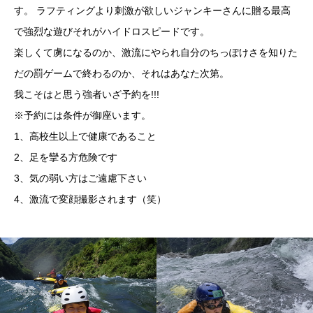
す。 ラフティングより刺激が欲しいジャンキーさんに贈る最高
で強烈な遊びそれがハイドロスピードです。
楽しくて虜になるのか、激流にやられ自分のちっぽけさを知りた
だの罰ゲームで終わるのか、それはあなた次第。
我こそはと思う強者いざ予約を!!!
※予約には条件が御座います。
1、高校生以上で健康であること
2、足を攣る方危険です
3、気の弱い方はご遠慮下さい
4、激流で変顔撮影されます（笑）