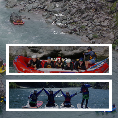
Blog
Access
Company
Contact
RAFTING
SUP