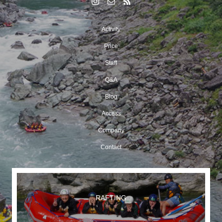
Activity
Price
Staff
Q&A
Blog
Access
Company
Contact
RAFTING