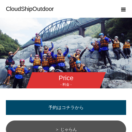
CloudShipOutdoor
Price
- 料金 -
予約はコチラから
＞ じゃらん